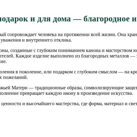
одарок и для дома — благородное 
ый сопровождает человека на протяжении всей жизни. Она хранит
 уважения и внутреннего отклика.
коны, созданные с глубоким пониманием канона и мастерством ю
вителей. Каждое изделие выполнено из благородных металлов —
ие.
коления в поколение, или подарком с глубоким смыслом — на кр
ых пожеланий.
ожьей Матери — традиционные образы, символизирующие защиту
сполнение превращает каждую икону в произведение искусства.
енности и высочайшего мастерства, где форма, материал и све