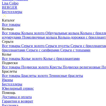
Lisa Colpo
BERGER
Бестселлеры
Каталог
Все товары
Кольца
Все товары
Кольца золото
Обручальные кольца
Кольца с брил
изумрудами
Помолвочные кольца
Кольца-дорожки с бриллиан
Серьги
Все товары
Серьги золото
Серьги пусеты
Серьги с бриллиант
бриллиантами
Серьги с сапфирами
Серьги с топазами
Колье
Все товары
Колье золото
Колье с бриллиантами
Подвески
Все товары
Подвески золото
Кресты
Подвески религиозные
По
Браслеты
Все товары
Браслеты золото
Теннисные браслеты
Иконы
Бестселлеры
Ювелирный сервис
Помощь
Доставка и оплата
Гарантия и возврат
Рассрочка