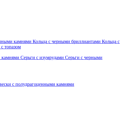
енными камнями
Кольца с черными бриллиантами
Кольца с
 с топазом
и камнями
Серьги с изумрудами
Серьги с черными
вески с полудрагоценными камнями