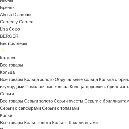
Иконы
Бренды
Alrosa Diamonds
Carrera y Carrera
Lisa Colpo
BERGER
Бестселлеры
Каталог
Все товары
Кольца
Все товары
Кольца золото
Обручальные кольца
Кольца с бри
изумрудами
Помолвочные кольца
Кольца-дорожки с бриллиан
Серьги
Все товары
Серьги золото
Серьги пусеты
Серьги с бриллианта
Серьги с сапфирами
Серьги с топазами
Колье
Все товары
Колье золото
Колье с бриллиантами