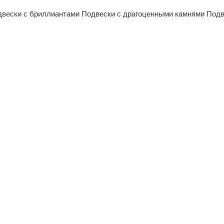
двески с бриллиантами
Подвески с драгоценными камнями
Подв