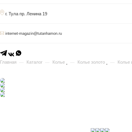
г. Тула пр. Ленина 19
internet-magazin@tutanhamon.ru
Главная
Каталог
Колье
Колье золото
Колье 
—
—
—
—