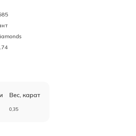
585
ант
Diamonds
174
и
Вес, карат
0,35