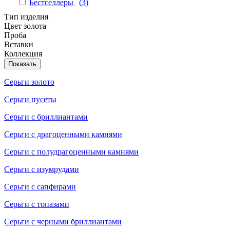
Бестселлеры
(
3
)
Тип изделия
Цвет золота
Проба
Вставки
Коллекция
Показать
Серьги золото
Серьги пусеты
Серьги с бриллиантами
Серьги с драгоценными камнями
Серьги с полудрагоценными камнями
Серьги с изумрудами
Серьги с сапфирами
Серьги с топазами
Серьги с черными бриллиантами