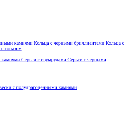
енными камнями
Кольца с черными бриллиантами
Кольца с
 с топазом
и камнями
Серьги с изумрудами
Серьги с черными
вески с полудрагоценными камнями