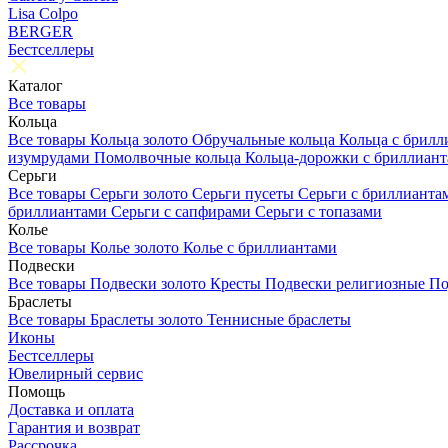
Lisa Colpo
BERGER
Бестселлеры
Каталог
Все товары
Кольца
Все товары
Кольца золото
Обручальные кольца
Кольца с брил
изумрудами
Помолвочные кольца
Кольца-дорожки с бриллиан
Серьги
Все товары
Серьги золото
Серьги пусеты
Серьги с бриллиант
бриллиантами
Серьги с сапфирами
Серьги с топазами
Колье
Все товары
Колье золото
Колье с бриллиантами
Подвески
Все товары
Подвески золото
Кресты
Подвески религиозные
По
Браслеты
Все товары
Браслеты золото
Теннисные браслеты
Иконы
Бестселлеры
Ювелирный сервис
Помощь
Доставка и оплата
Гарантия и возврат
Рассрочка