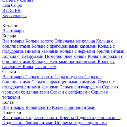
Carrera y Carrera
Lisa Colpo
BERGER
Бестселлеры
Каталог
Все товары
Кольца
Все товары
Кольца золото
Обручальные кольца
Кольца с
бриллиантами
Кольца с драгоценными камнями
Кольца с
полудрагоценными камнями
Кольца с черными бриллиантами
Кольца с изумрудами
Помолвочные кольца
Кольца-дорожки с
бриллиантами
Кольца с желтыми бриллиантами
Кольца с
сапфиром
Кольца с топазом
Серьги
Все товары
Серьги золото
Серьги пусеты
Серьги с
бриллиантами
Серьги с драгоценными камнями
Серьги с
полудрагоценными камнями
Серьги с изумрудами
Серьги с
черными бриллиантами
Серьги с сапфирами
Серьги с
топазами
Колье
Все товары
Колье золото
Колье с бриллиантами
Подвески
Все товары
Подвески золото
Кресты
Подвески религиозные
Подвески с бриллиантами
Подвески с драгоценными