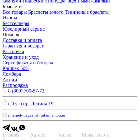
камнями
Подвески с полудрагоценными камнями
Браслеты
Все товары
Браслеты золото
Теннисные браслеты
Иконы
Бестселлеры
Ювелирный сервис
Помощь
Доставка и оплата
Гарантия и возврат
Рассрочка
Хранение и уход
Сертификаты и бонусы
Кэшбек 50%
Ломбард
Акции
Распродажа
8 (800) 700-57-72
г. Тула пр. Ленина 19
internet-magazin@tutanhamon.ru
Главная
Каталог
Колье
Колье золото
—
—
—
—