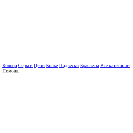
Кольца
Серьги
Цепи
Колье
Подвески
Браслеты
Все категории
Помощь