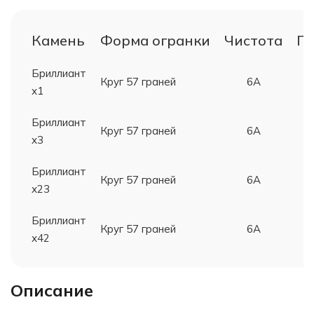
Камень
Форма огранки
Чистота
Гр
Бриллиант
Круг 57 граней
6А
х1
Бриллиант
Круг 57 граней
6А
х3
Бриллиант
Круг 57 граней
6А
х23
Бриллиант
Круг 57 граней
6А
х42
Описание