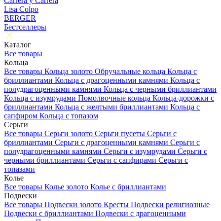
Carrera y Carrera
Lisa Colpo
BERGER
Бестселлеры
Каталог
Все товары
Кольца
Все товары
Кольца золото
Обручальные кольца
Кольца с
бриллиантами
Кольца с драгоценными камнями
Кольца с
полудрагоценными камнями
Кольца с черными бриллиантами
Кольца с изумрудами
Помолвочные кольца
Кольца-дорожки с
бриллиантами
Кольца с желтыми бриллиантами
Кольца с
сапфиром
Кольца с топазом
Серьги
Все товары
Серьги золото
Серьги пусеты
Серьги с
бриллиантами
Серьги с драгоценными камнями
Серьги с
полудрагоценными камнями
Серьги с изумрудами
Серьги с
черными бриллиантами
Серьги с сапфирами
Серьги с
топазами
Колье
Все товары
Колье золото
Колье с бриллиантами
Подвески
Все товары
Подвески золото
Кресты
Подвески религиозные
Подвески с бриллиантами
Подвески с драгоценными