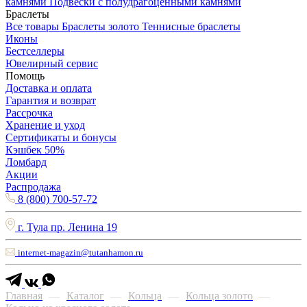
камнями
Подвески с полудрагоценными камнями
Браслеты
Все товары
Браслеты золото
Теннисные браслеты
Иконы
Бестселлеры
Ювелирный сервис
Помощь
Доставка и оплата
Гарантия и возврат
Рассрочка
Хранение и уход
Сертификаты и бонусы
Кэшбек 50%
Ломбард
Акции
Распродажа
8 (800) 700-57-72
г. Тула пр. Ленина 19
internet-magazin@tutanhamon.ru
Главная
Каталог
Кольца
Кольца золото
—
—
—
—