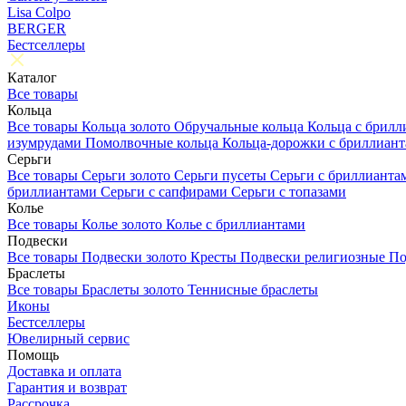
Lisa Colpo
BERGER
Бестселлеры
Каталог
Все товары
Кольца
Все товары
Кольца золото
Обручальные кольца
Кольца с брил
изумрудами
Помолвочные кольца
Кольца-дорожки с бриллиан
Серьги
Все товары
Серьги золото
Серьги пусеты
Серьги с бриллиант
бриллиантами
Серьги с сапфирами
Серьги с топазами
Колье
Все товары
Колье золото
Колье с бриллиантами
Подвески
Все товары
Подвески золото
Кресты
Подвески религиозные
По
Браслеты
Все товары
Браслеты золото
Теннисные браслеты
Иконы
Бестселлеры
Ювелирный сервис
Помощь
Доставка и оплата
Гарантия и возврат
Рассрочка