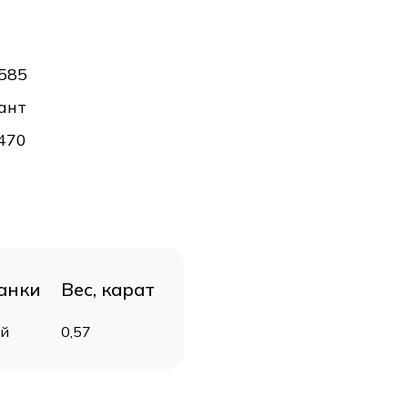
585
ант
470
анки
Вес, карат
ей
0,57