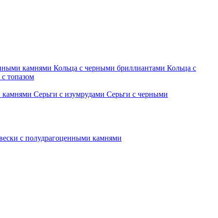
енными камнями
Кольца с черными бриллиантами
Кольца с
 с топазом
и камнями
Серьги с изумрудами
Серьги с черными
вески с полудрагоценными камнями