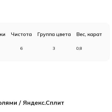
ки
Чистота
Группа цвета
Вес, карат
6
3
0,8
олями / Яндекс.Сплит