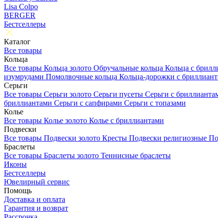
Lisa Colpo
BERGER
Бестселлеры
Каталог
Все товары
Кольца
Все товары
Кольца золото
Обручальные кольца
Кольца с брил
изумрудами
Помолвочные кольца
Кольца-дорожки с бриллиан
Серьги
Все товары
Серьги золото
Серьги пусеты
Серьги с бриллиант
бриллиантами
Серьги с сапфирами
Серьги с топазами
Колье
Все товары
Колье золото
Колье с бриллиантами
Подвески
Все товары
Подвески золото
Кресты
Подвески религиозные
По
Браслеты
Все товары
Браслеты золото
Теннисные браслеты
Иконы
Бестселлеры
Ювелирный сервис
Помощь
Доставка и оплата
Гарантия и возврат
Рассрочка