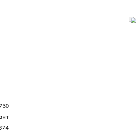
750
ант
374