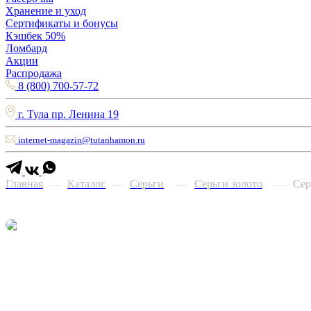
Хранение и уход
Сертификаты и бонусы
Кэшбек 50%
Ломбард
Акции
Распродажа
8 (800) 700-57-72
г. Тула пр. Ленина 19
internet-magazin@tutanhamon.ru
Главная
Каталог
Серьги
Серьги золото
Сер
—
—
—
—