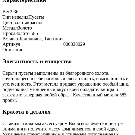
Вес
2.36
Тип изделия
Пусеты
Цвет золота
красное
Металл
Золото
Проба
Золото 585
Вставки
Бриллиант, Танзанит
Артикул
000338029
Описание
Элегантность и изящество
Серьги пусеты выполнены из благородного золота,
сочетающего в себе роскошь и элегантность, изысканность и
утонченность. Этот металл придает украшению особый шик,
подчеркивая утонченный вкус своей обладательницы и
эффектно завершая любой образ.. Качественный металл 585
пробы.
Красота в деталях
С таким стильным аксессуаром Вы всегда будете в центре
внимания и получите массу комплиментов в свой адрес.
Украшение станет изящным и стильным дополнением к