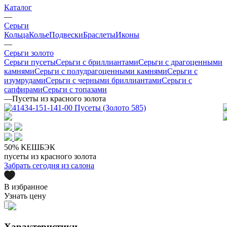
Каталог
—
Серьги
Кольца
Колье
Подвески
Браслеты
Иконы
—
Серьги золото
Серьги пусеты
Серьги с бриллиантами
Серьги с драгоценными
камнями
Серьги с полудрагоценными камнями
Серьги с
изумрудами
Серьги с черными бриллиантами
Серьги с
сапфирами
Серьги с топазами
—
Пусеты из красного золота
50% КЕШБЭК
пусеты из красного золота
Забрать сегодня из салона
В избранное
Узнать цену
Характеристики