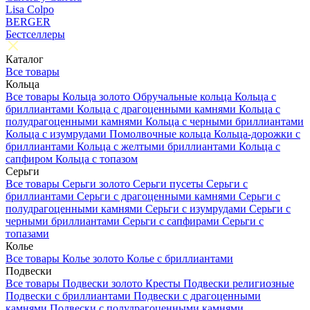
Lisa Colpo
BERGER
Бестселлеры
Каталог
Все товары
Кольца
Все товары
Кольца золото
Обручальные кольца
Кольца с
бриллиантами
Кольца с драгоценными камнями
Кольца с
полудрагоценными камнями
Кольца с черными бриллиантами
Кольца с изумрудами
Помолвочные кольца
Кольца-дорожки с
бриллиантами
Кольца с желтыми бриллиантами
Кольца с
сапфиром
Кольца с топазом
Серьги
Все товары
Серьги золото
Серьги пусеты
Серьги с
бриллиантами
Серьги с драгоценными камнями
Серьги с
полудрагоценными камнями
Серьги с изумрудами
Серьги с
черными бриллиантами
Серьги с сапфирами
Серьги с
топазами
Колье
Все товары
Колье золото
Колье с бриллиантами
Подвески
Все товары
Подвески золото
Кресты
Подвески религиозные
Подвески с бриллиантами
Подвески с драгоценными
камнями
Подвески с полудрагоценными камнями