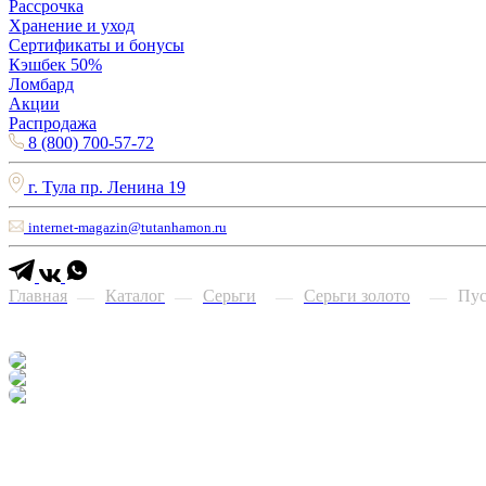
Рассрочка
Хранение и уход
Сертификаты и бонусы
Кэшбек 50%
Ломбард
Акции
Распродажа
8 (800) 700-57-72
г. Тула пр. Ленина 19
internet-magazin@tutanhamon.ru
Главная
Каталог
Серьги
Серьги золото
Пус
—
—
—
—