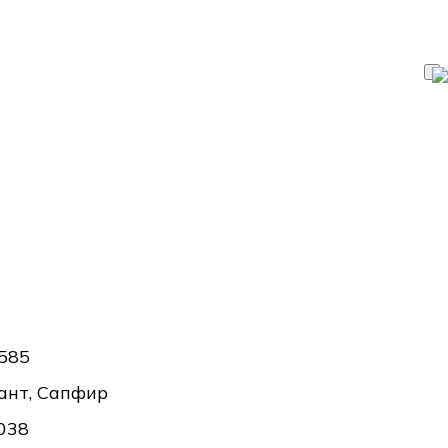
585
ант, Сапфир
038