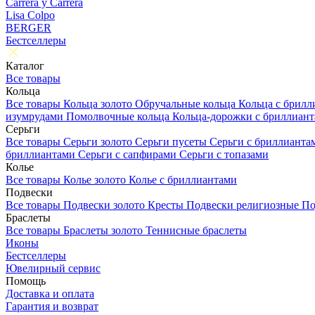
Carrera y Carrera
Lisa Colpo
BERGER
Бестселлеры
Каталог
Все товары
Кольца
Все товары
Кольца золото
Обручальные кольца
Кольца с брил
изумрудами
Помолвочные кольца
Кольца-дорожки с бриллиан
Серьги
Все товары
Серьги золото
Серьги пусеты
Серьги с бриллиант
бриллиантами
Серьги с сапфирами
Серьги с топазами
Колье
Все товары
Колье золото
Колье с бриллиантами
Подвески
Все товары
Подвески золото
Кресты
Подвески религиозные
По
Браслеты
Все товары
Браслеты золото
Теннисные браслеты
Иконы
Бестселлеры
Ювелирный сервис
Помощь
Доставка и оплата
Гарантия и возврат