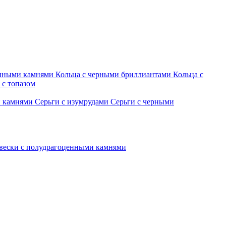
енными камнями
Кольца с черными бриллиантами
Кольца с
 с топазом
и камнями
Серьги с изумрудами
Серьги с черными
вески с полудрагоценными камнями